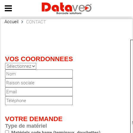
Home
|
About us
|
Contact
|
Site map
Accueil
CONTACT
VOS COORDONNEES
VOTRE DEMANDE
M
Type de matériel
Matériels code barre (terminaux, douchettes)